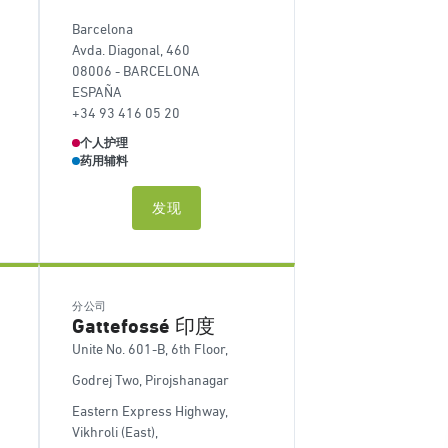
Barcelona
Avda. Diagonal, 460
08006 - BARCELONA
ESPAÑA
+34 93 416 05 20
个人护理
药用辅料
发现
分公司
Gattefossé 印度
Unite No. 601-B, 6th Floor,
Godrej Two, Pirojshanagar
Eastern Express Highway,
Vikhroli (East),