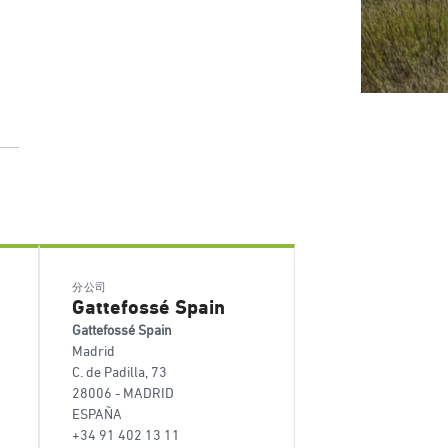
分公司
Gattefossé Spain
Gattefossé Spain
Madrid
C. de Padilla, 73
28006 - MADRID
ESPAÑA
+34 91 402 13 11