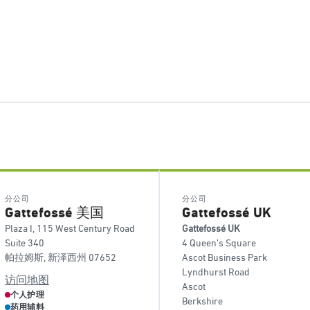
分公司
分公司
Gattefossé 美国
Gattefossé UK
Plaza I, 115 West Century Road
Gattefossé UK
Suite 340
4 Queen’s Square
帕拉姆斯, 新泽西州 07652
Ascot Business Park
Lyndhurst Road
访问地图
Ascot
个人护理
Berkshire
药用辅料