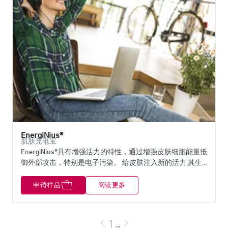
EnergiNius®
肌肤充电宝
EnergiNius®具有增强活力的特性，通过增强皮肤细胞能量抵
御外部攻击，特别是电子污染。 给皮肤注入新的活力,其生
物力学性能,包括皮肤紧致度和弹性,得到明显改善，皮肤疲
劳迹象消失，呈现健康的光泽。
申请样品
阅读更多
页码
1
上一页
下一页
/7