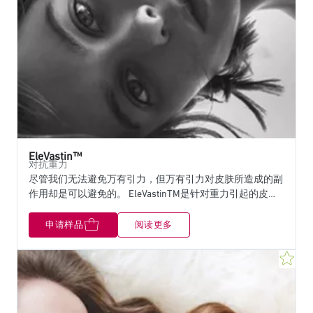
EleVastin™
对抗重力
尽管我们无法避免万有引力，但万有引力对皮肤所造成的副
作用却是可以避免的。 EleVastinTM是针对重力引起的皮肤
下垂的针对性解决方案。在维持弹性纤维的同时促进关键生
物学标志物的合成，同时防止它们降解，为皮肤提供支撑作
申请样品
阅读更多
用，使其承受日复一日的重力带来的压力。 EleVastinTM有
助于减少脸部下垂，使面部轮廓更清晰，使肌肤恢复年轻外
收
观。