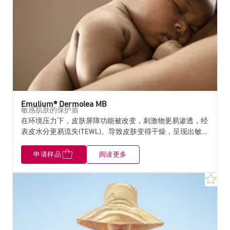
Emulium® Dermolea MB
敏感肌肤的保护盾
在环境压力下，皮肤屏障功能被改变，刺激物更易渗透，经
表皮水分更易流失(TEWL)。导致皮肤变得干燥，呈现出敏感
性，伴随着发红和刺痛的感觉。 因此消费者越来越需要一
款可以减少皮肤敏感性，同时可以应用于护肤和彩妆产品中
申请样品
阅读更多
且没有任何反应和不适的温和、舒缓的原料。 Emulium®
Dermolea MB，是一款O/W乳化剂，它富含甾醇类和三萜烯
收
类成分，可以减少皮肤炎症和压力，带来长效舒缓。它呈现
出高保