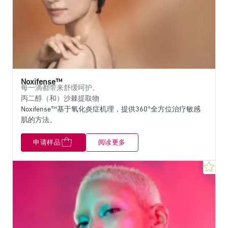
Noxifense™
每一滴都带来舒缓呵护。
丙二醇（和）沙棘提取物
Noxifense™基于氧化炎症机理，提供360°全方位治疗敏感
肌的方法。
申请样品
阅读更多
收