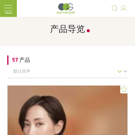
Saut au contenu
Cookie 管理面板
menu
Breadcrumb
产品导览
57
产品
排序依据
收