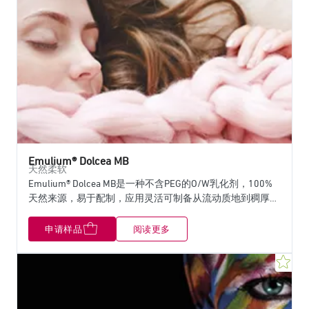
Emulium® Dolcea MB
天然柔软
Emulium® Dolcea MB是一种不含PEG的O/W乳化剂，100%
天然来源，易于配制，应用灵活可制备从流动质地到稠厚的
膏霜。 Emulium® Dolcea MB与化妆品各成分具有高度的兼
容性，并与天然胶凝剂一起提供优异的稳定性。 凭借立即
申请样品
阅读更多
和持久的保湿力，这款原料带来的功能性和功效特性适合于
广泛的应用领域。 具有强烈的感官特征，它给化妆品乳化
收
体系带来极度的柔软感。COSMOS批准，