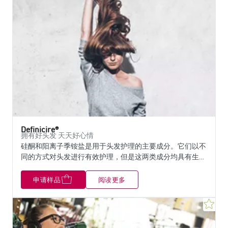
Definicire®
拥有好头发 天天好心情
硅酮和阳离子季铵盐是用于头发护理的主要成分。它们以不
同的方式对头发进行有效护理，但是这两类成分均具有生物
降解性差，易过度沉积的缺点。此外，它们并不天然，且与
发丝原复合脂质组成分成相差甚远。 Definicire®是一种可重
申请样品
阅读更多
建发丝脂质保护屏障的活性质感成分。 100%天然来源，基
于功能性蜡酯霍霍巴蜡和向日葵籽蜡，在各种气候下，它都
收
可以使发丝具有很好的定型和梳理柔顺性。