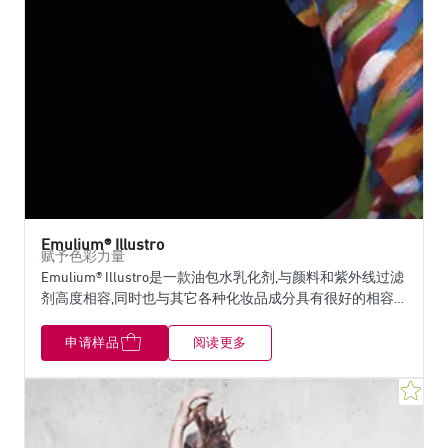
Emulium® Illustro
赋予色彩力量
Emulium® Illustro是一款油包水乳化剂,与颜料和紫外线过滤
剂高度相容,同时也与其它各种化妆品成分具有很好的相容
性。这一新的成分完全符合消费者对天然成分的需求，同时
满足配方师对成分高性能和高应用灵活性的期望。 如今,消
申请样品
阅读更多
费者对不含硅的天然彩妆和防晒产品越来越感兴趣。 嘉法
狮基于其强大的油脂化学研究，开发了此款油包水乳化剂
收
Emulium® Illustro。 长达六年的研究与开发，使