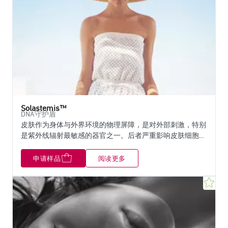
Solastemis™
DNA守护盾
皮肤作为身体与外界环境的物理屏障，是对外部刺激，特别
是紫外线辐射最敏感的器官之一。后者严重影响皮肤细胞的
核心-DNA，导致不同皮肤层的结构和功能改变。
Solastemis™通过保护角质形成细胞的DNA免受UVA光线的
申请样品
阅读更多
伤害，促进内源性DNA修复系统，在表皮机制中发挥核心作
用。它保存了表皮的干细胞，确保了皮肤的第一道防线的平
收
衡。还通过保护关键基质蛋白(胶原蛋白、弹性蛋白)免受降
解，为真皮层提供了屏