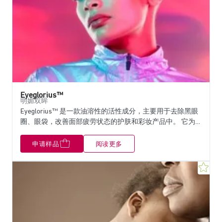
Eyeglorius™
明媚双眸
Eyeglorius™ 是一款油溶性的活性成分，主要用于去除黑眼
圈、眼袋，改善面部疲劳状态的护肤和彩妆产品中。 它为
化妆品品牌提供了多功能用途护肤品解决方案，可一次性同
时改善黑眼圈和眼袋。主要作用于肌肤微循环和由炎症诱导
申请样品
阅读更多
的血管渗透性增加，正如我们所做的两项临床研究证实的那
样，它可以防止眼下区域的液体泄漏，防止黑眼圈和浮肿的
收
出现。