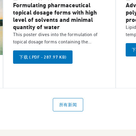
Formulating pharmaceutical
Adv
topical dosage forms with high
pol
level of solvents and minimal
pro
quantity of water
Lipid
This poster dives into the formulation of
temp
topical dosage forms containing the
extr
maximum amount of solvent and the
proc
下
minimum amount of water, while ensuring
comb
下载 (.PDF - 287.97 KB)
their stability upon storage.
their
所有新闻