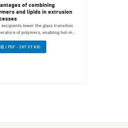
antages of combining
ymers and lipids in extrusion
cesses
 excipients lower the glass transition
erature of polymers, enabling hot-melt
usion at lower engine torque for better
essability. Different polymers and lipid
载 (.PDF - 287.97 KB)
inations have been tested to explore
 potential in extrusion processes.