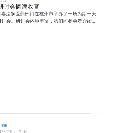
12日
研讨会圆满收官
12日嘉法狮医药部门在杭州市举办了一场为期一天
研讨会。研讨会内容丰富，我们向参会者介绍了
、外用给药、直肠给药和透皮给药的策略，并向
空白外用配方， 这些都给与会者留下了深刻的
物
海报
024年05月20日